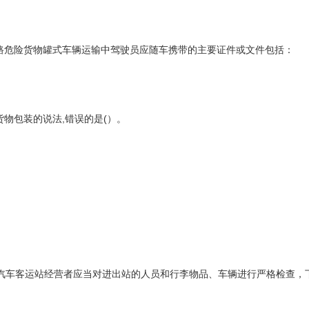
路危险货物罐式车辆运输中驾驶员应随车携带的主要证件或文件包括：
）
危险货物包装的说法,错误的是(）。
要求，汽车客运站经营者应当对进出站的人员和行李物品、车辆进行严格检查，