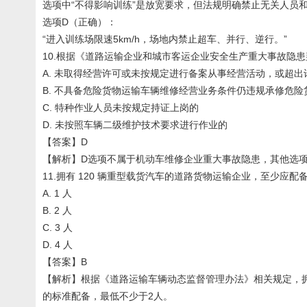
选项中“不得影响训练”是放宽要求，但法规明确禁止无关人员
选项D（正确）：
“进入训练场限速5km/h，场地内禁止超车、并行、逆行。”
10.根据《道路运输企业和城市客运企业安全生产重大事故隐患判
A. 未取得经营许可或未按规定进行备案从事经营活动，或超出
B. 不具备危险货物运输车辆维修经营业务条件仍违规承修危险
C. 特种作业人员未按规定持证上岗的
D. 未按照车辆二级维护技术要求进行作业的
【答案】D
【解析】D选项不属于机动车维修企业重大事故隐患，其他选
11.拥有 120 辆重型载货汽车的道路货物运输企业，至少应
A. 1 人
B. 2 人
C. 3 人
D. 4 人
【答案】B
【解析】根据《道路运输车辆动态监督管理办法》相关规定，拥
的标准配备，最低不少于2人。