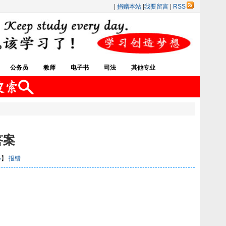
|
捐赠本站
|
我要留言
|
RSS
公务员
教师
电子书
司法
其他专业
答案
小
】
报错