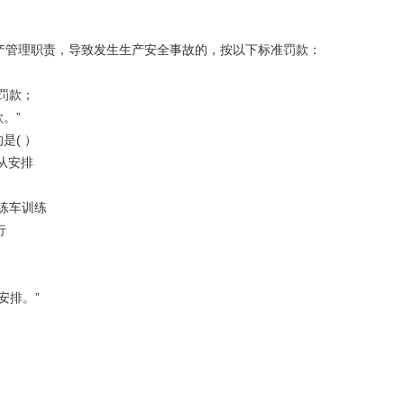
产管理职责，导致发生生产安全事故的，按以下标准罚款：
的罚款；
。”
是( ）
从安排
练车训练
行
安排。”