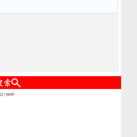
2
|
WAP