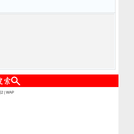
2
|
WAP