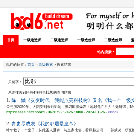
首页
一级建造师
二级建造师
一级造价师
二级造价师
站内搜索：
现在的位置：
首页
>
高级搜索
> 搜索结果
关键字：
系统搜索到约有
4
项符合
比邻
的查询结果
1.
陈二懒《灾变时代：我能点亮科技树》又名《我一个二级
公元历2050年，太阳受到未知影响，氦闪即将爆发！地球危在旦夕？无所谓，
https://lasee.net/ebook/170626792524267.html - 2024-01-26
-
ebook
2.
青史尽成灰《我的邻居是皇帝》
叶华救了一个皇子，从此圣人垂青，与皇家比邻，看风起云涌……郭威说：朕瓦