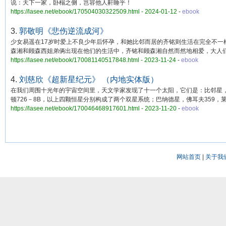
说：天下一家，卧榻之侧，岂容他人鼾睡乎！
https://lasee.net/ebook/170504030322509.html - 2024-01-12
-
ebook
3.
郭敬明《悲伤逆流成河》
少女易遥在17岁时爱上不良少年后怀孕，和她比邻而居的齐铭则生活在完全不
森湘和顾森西姐弟俩出现在他们的生活中，齐铭和顾森湘自然而然地相爱，大人们
https://lasee.net/ebook/170081140517848.html - 2023-11-24
-
ebook
4.
刘慈欣《超新星纪元》 （内地实体版）
在我们周围十光年的宇宙空间里，天文学家发现了十一个太阳，它们是：比邻星，
顿726－8B，以上四颗恒星分别构成了两个双星系统；巴纳德星，佛耳夫359，莱
https://lasee.net/ebook/170046468917601.html - 2023-11-20
-
ebook
网站首页
|
关于我