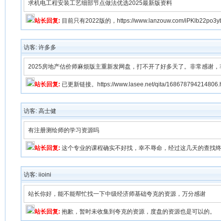
求机电工程安装工艺细部节点做法优选2025最新版资料
站长回复:
目前只有2022版的，https://www.lanzouw.com/iPKlb22po3y
访客: 许多多
2025房地产估价师麻烦版主重新发网盘，打不开了好多天了。非常感谢，
站长回复:
已更新链接。https://www.lasee.net/qita/168678794214806.
访客: 高士健
有注册测绘师的学习资源吗
站长回复:
这个专业的课程确实不好找，幸不辱命，经过这几天的查找终于找到了一版，http
访客: iioini
站长你好，能不能帮忙找一下中级经济师基础夸克的资源，万分感谢
站长回复:
抱歉，暂时未收集到夸克的资源，度盘的资源也是可以的。