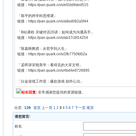
链接：https://pan.quark.cn/s/ef2dd9ded515
「陈平的跨学科思维课」
链接：https://pan.quark.cn/s/a8ed082a5f44
「B站课程·关键对话20讲：如何成为沟通高手」
链接：https://pan.quark.cn/s/ab37c6f14254
「陈嘉映教授：从哲学到人生」
链接：https://pan.quark.cn/s/2fb7750fd02a
「孟晖讲宋朝美学：看得见的大宋文明」
链接：https://pan.quark.cn/s/4bd4e8726895
「白金游戏工作室：爆款游戏 创作心法」
站长回复:
非常感谢您提供的资源链接。
分页:
139
首页
上一页
1
2
3
4
5
6
7
下一页
尾页
请您留言:
姓名: