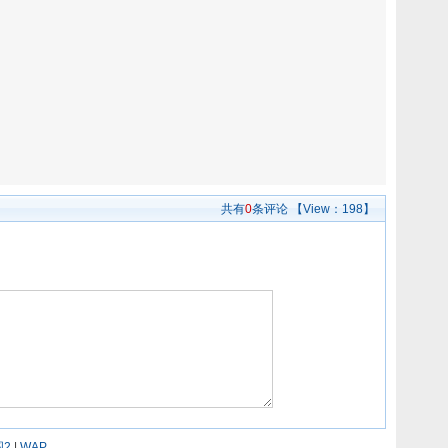
共有
0
条评论
【View：
198】
2
|
WAP