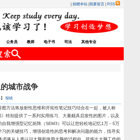
|
捐赠本站
|
我要留言
|
RSS
公务员
教师
电子书
司法
其他专业
里的城市战争
小
】
报错
导图方法将放射性思维和开拓性笔记技巧结合在一起，被人称
书》特别提供了一系列实用练习、大量颇具启发性的图片，以及
自我增强型记忆矩阵（SEM3）可以让您轻松地记忆1万－5万
学习的关键技巧，增强创造性的思考和解决问题的能力，找寻实
本书将从人类认识大脑和使用大脑的过程中，提炼出大脑工作的