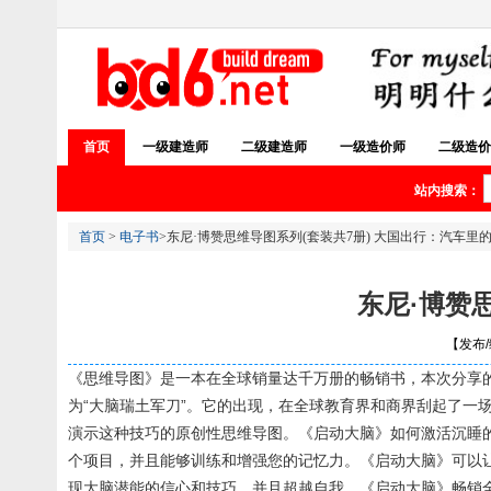
首页
一级建造师
二级建造师
一级造价师
二级造价
站内搜索：
首页
>
电子书
>东尼·博赞思维导图系列(套装共7册) 大国出行：汽车里
东尼·博赞
【发布/编
《思维导图》是一本在全球销量达千万册的畅销书，本次分享
为“大脑瑞土军刀”。它的出现，在全球教育界和商界刮起了一
演示这种技巧的原创性思维导图。《启动大脑》如何激活沉睡的
个项目，并且能够训练和增强您的记忆力。《启动大脑》可以
现大脑潜能的信心和技巧，并且超越自我。《启动大脑》畅销