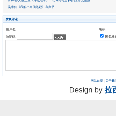
有声书-天蚕土豆《斗破苍穹》20亿网络点击神作|原著无删减
吴半仙《我的出马仙笔记》有声书
发表评论
用户名:
密码:
匿名发
验证码:
网站首页
|
关于我
Design by
拉