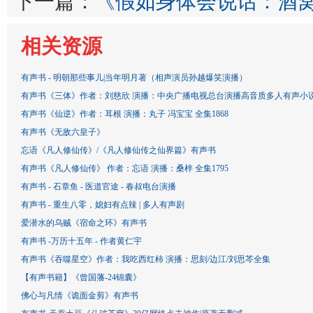
下一篇：
《假如身体会说话：酒
相关资源
有声书 - 明朝那些事儿|当年明月著（相声演员孙越爆笑演播）
有声书《三体》作者：刘慈欣 演播：中央广播电视总台演播高音质多人有声小说
有声书《仙逆》作者：耳根 演播：丸子 冯宝宝 全集1868
有声书《无敌六皇子》
忘语《凡人修仙传》/《凡人修仙传之仙界篇》有声书
有声书《凡人修仙传》 作者：忘语 演播：桑梓 全集1795
有声书 - 石章鱼 - 医道官途 - 春叔电台演播
有声书 - 重生八零，媳妇有点辣 | 多人有声剧
爱潜水的乌贼《宿命之环》有声书
有声书 -万历十五年 - 作者黄仁宇
有声书《吞噬星空》作者：我吃西红柿 演播：思刻/边江/刘思芩全集
【有声书籍】《曾国藩-24锦囊》
佛心与凡情《诡面金剪》有声书