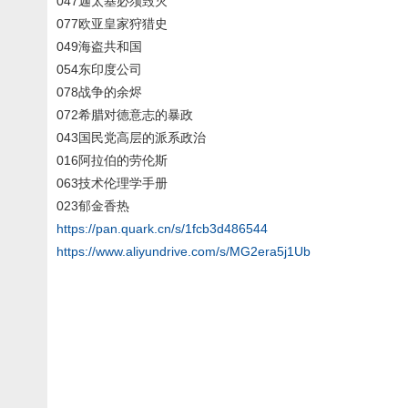
047迦太基必须毁灭
077欧亚皇家狩猎史
049海盗共和国
054东印度公司
078战争的余烬
072希腊对德意志的暴政
043国民党高层的派系政治
016阿拉伯的劳伦斯
063技术伦理学手册
023郁金香热
https://pan.quark.cn/s/1fcb3d486544
https://www.aliyundrive.com/s/MG2era5j1Ub