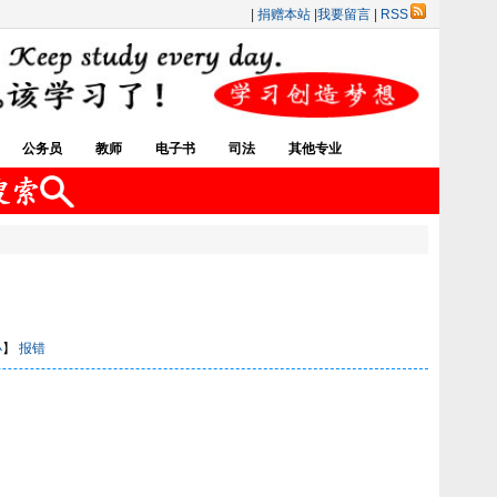
|
捐赠本站
|
我要留言
|
RSS
公务员
教师
电子书
司法
其他专业
小
】
报错