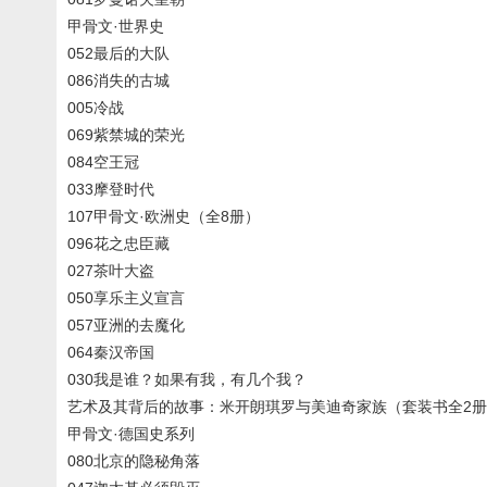
甲骨文·世界史
052最后的大队
086消失的古城
005冷战
069紫禁城的荣光
084空王冠
033摩登时代
107甲骨文·欧洲史（全8册）
096花之忠臣藏
027茶叶大盗
050享乐主义宣言
057亚洲的去魔化
064秦汉帝国
030我是谁？如果有我，有几个我？
艺术及其背后的故事：米开朗琪罗与美迪奇家族（套装书全2册 
甲骨文·德国史系列
080北京的隐秘角落