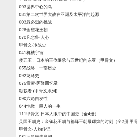
093世界中心的岛
031第二次世界大战在亚洲及太平洋的起源
003忽必烈的挑战
026金雀花王朝
070凡悲鲁·人心
甲骨文·冷战史
041机械宇宙
倭五王：日本的王位继承与五世纪的东亚（甲骨文）
055战略：一部历史
092龙马史
075雷蒙·阿隆回忆录
独裁者 (甲骨文系列)
090六论自发性
044恺撒：巨人的一生
111甲骨文·日本人眼中的中国史（全4册）
英国王朝史：金雀花王朝与都铎王朝最辉煌的时刻（全2册 甲骨
甲骨文·人物传记
081罗曼诺夫皇朝