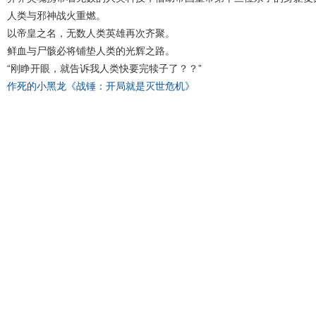
人类与邪神战火重燃。
以帝皇之名，无数人类英雄再次齐聚。
鲜血与尸骸必将铺垫人类的光辉之路。
“刚睁开眼，就告诉我人类快要完犊子了？？”
作死的小黑龙《战锤：开局就是灭世危机》