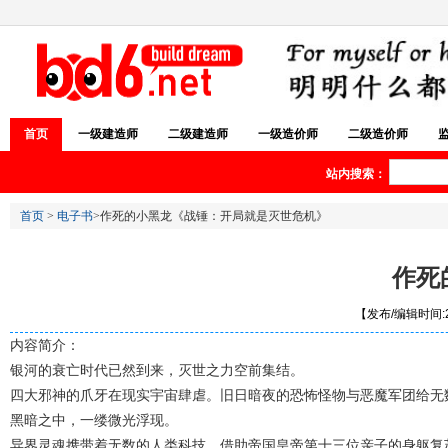
首页
一级建造师
二级建造师
一级造价师
二级造价师
站内搜索：
首页
>
电子书
>作死的小黑龙《战锤：开局就是灭世危机》
作死
【发布/编辑时间:20
内容简介：
银河的衰亡时代已然到来，灭世之力空前集结。
四大邪神的爪牙在现实宇宙肆虐。旧日暗夜的恐怖怪物与恶魔军团给无
黑暗之中，一缕微光浮现。
异界灵魂携带着无数的人类科技，借助帝国皇帝第十三位亲子的身躯复