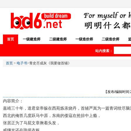
首页
一级建造师
二级建造师
一级造价师
二级造价师
站内搜索：
首页
>
电子书
>青史尽成灰《我要做首辅》
【发布/编辑时间:20
内容简介：
嘉靖三十年，道君皇帝躲在西苑炼汞烧丹，首辅严嵩为一篇青词绞尽脑
西北的俺答几度跃马中原，东南的倭寇在抢掠中上瘾，
张居正为了马屁文章揪着头发，
戚继光还在跪搓衣板，