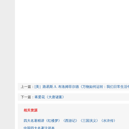
上一篇：
[美］路易斯.A. 布洛姆菲尔德《万物如何运转：我们日常生
下一篇：
蒋爱花《大唐谜案》
相关资源
四大名著精讲《红楼梦》《西游记》《三国演义》《水浒传》
中国四大名著注评本