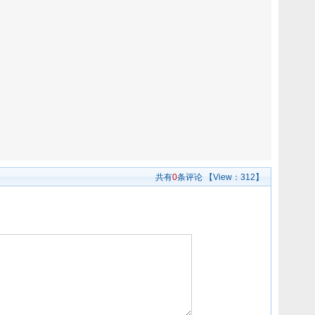
共有
0
条评论
【View：
312】