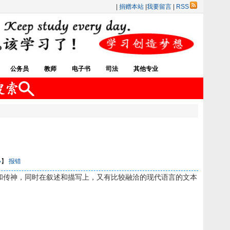
|
捐赠本站
|
我要留言
|
RSS
公务员
教师
电子书
司法
其他专业
小
】
报错
和传神，同时在叙述和描写上，又有比较融洽的现代语言的文本