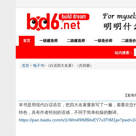
首页
一级建造师
二级建造师
一级造价师
二级造价
站内搜索：
首页
>
电子书
>《白话四大名著》（共四册）
【发布/编
本书是用现代白话语言，把四大名著重新写了一遍，着重在交
特色，具有作者特别的语感，不同于简单枯燥的翻译。
https://pan.baidu.com/s/1rWm49IMBiIvEY7x3TtM1jw?pwd=2