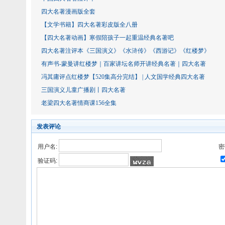
四大名著漫画版全套
【文学书籍】四大名著彩皮版全八册
【四大名著动画】寒假陪孩子一起重温经典名著吧
四大名著注评本《三国演义》《水浒传》《西游记》《红楼梦》
有声书-蒙曼讲红楼梦｜百家讲坛名师开讲经典名著｜四大名著
冯其庸评点红楼梦【520集高分完结】 | 人文国学经典四大名著
三国演义儿童广播剧丨四大名著
老梁四大名著情商课156全集
发表评论
用户名:
密
验证码: