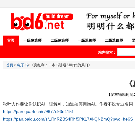
首页
一级建造师
二级建造师
一级造价师
二级造价师
站内搜索：
首页
>
电子书
>《真红利：一本书讲透AI时代的风口》
《
【发布/编辑时间:20
秋叶力作要让你认识AI，理解AI，知道如何拥抱AI。作者不说专业名
https://pan.quark.cn/s/9677c93e415f
https://pan.baidu.com/s/1RnRZBS4Rhf5PK17XkQNBmQ?pwd=he6S