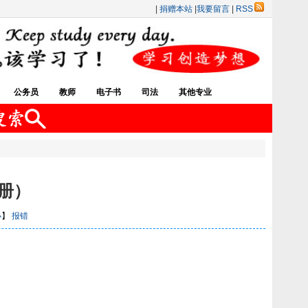
|
捐赠本站
|
我要留言
|
RSS
公务员
教师
电子书
司法
其他专业
册）
小
】
报错