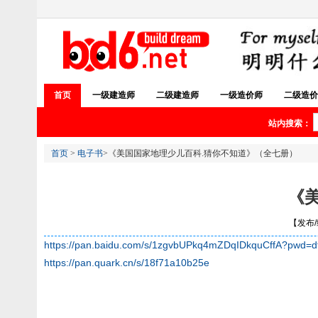
首页
一级建造师
二级建造师
一级造价师
二级造价
站内搜索：
首页
>
电子书
>《美国国家地理少儿百科.猜你不知道》（全七册）
《
【发布/编
https://pan.baidu.com/s/1zgvbUPkq4mZDqIDkquCffA?pwd=d
https://pan.quark.cn/s/18f71a10b25e