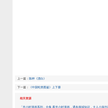
上一篇：
陈枰《漂白》
下一篇：
《中国蛇类图鉴》上下册
相关资源
「半小时漫画系列」合集 看半小时漫画，通各领域知识，大人小孩均