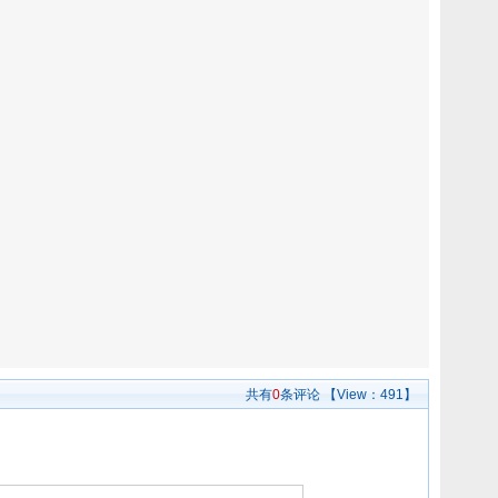
共有
0
条评论
【View：
491】