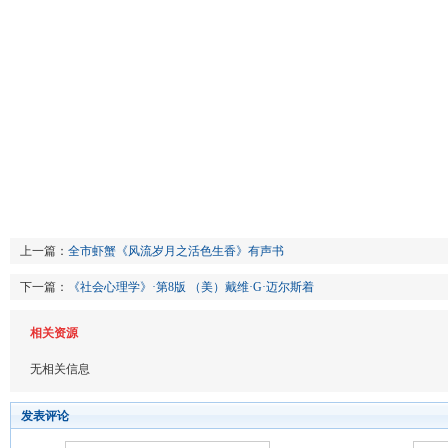
上一篇：
全市虾蟹《风流岁月之活色生香》有声书
下一篇：
《社会心理学》·第8版 （美）戴维·G·迈尔斯着
相关资源
无相关信息
发表评论