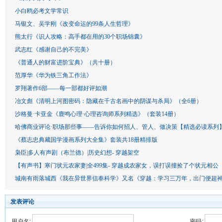
小白鸥必考文学常识
马银文、吴学刚《改变命运的99条人生哲理》
熊太行《识人攻略：高手都在用的30个职场锦囊》
武志红《感谢自己的不完美》
《普通人的财富进阶宝典》（共十册）
范厚华《华为铁三角工作法》
罗翔著作6部——每一部都好评如潮
冶文彪《清明上河图密码：隐藏在千古名画中的阴谋与杀局》（全6册）
沙格曼·卡亚金《鹿鸣心理·心理咨询师系列精选》（套装14册）
哈佛商业评论·职场那些事——告诉你如何招人、管人、做决策【精选必读系列】
《蔡志忠典藏国学漫画系列大全集》套装共18册精排版
枭臣|多人有声剧（布兰德）|历史幻想- 穿越架空
【有声书】寒门状元农家妻|全499集- 穿越成农家女，误打误撞捡了个状元相公
城南有雨落城西《我在异世界信奉科学》又名《穿越：学习三万年，出门便超
发表评论
用户名:
密码: