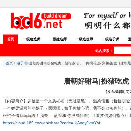
首页
一级建造师
二级建造师
一级造价师
二级造价师
站内搜索：
首页
>
电子书
>唐朝好驸马|扮猪吃虎，轻松诙谐，一路桃花运- 穿越/架空（唐朝最
唐朝好驸马|扮猪吃虎
【发布/编辑时间:20
【内容简介】罗信是一个文质彬彬（无耻腹黑）、温柔儒雅（龌龊阴险）
一个娇柔温顺的小娘子（嘿嘿嘿，娘子你放心吧，我不会欺负你的）。
根棍子借我玩玩呗！我去.....蓝采和 你没成仙啊）且看罗信如何指点江山，游
https://cloud.189.cn/web/share?code=UjAnqyJvmYVr