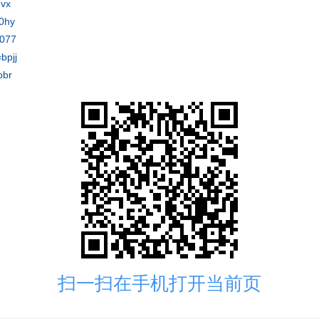
dvx
0hy
g077
bpjj
pbr
扫一扫在手机打开当前页