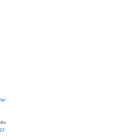
2qv
6x
023