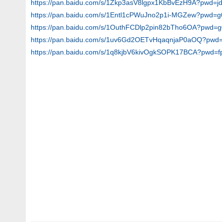
https://pan.baidu.com/s/1Zkp3asV8lgpx1KbBvEzH9A?pwd=j
https://pan.baidu.com/s/1Entl1cPWuJno2p1i-MGZew?pwd=g
https://pan.baidu.com/s/1OuthFCDlp2pin82bTho6OA?pwd=
https://pan.baidu.com/s/1uv6Gd2OETvHqaqnjaP0aOQ?pwd=
https://pan.baidu.com/s/1q8kjbV6kivOgkSOPK17BCA?pwd=f