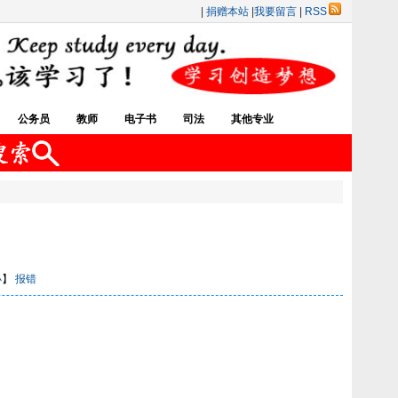
|
捐赠本站
|
我要留言
|
RSS
公务员
教师
电子书
司法
其他专业
小
】
报错