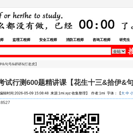
师
监理工程师
安全工程师
消防工程师
咨询工程师
研究生
拾伊&句号&砰砰&打老虎】
员考试行测600题精讲课【花生十三&拾伊&
辑时间:2026-05-09 15:08:48 来源:1mi.xyz 收集整理】 作者:1mi 字体：【
大
中
8527