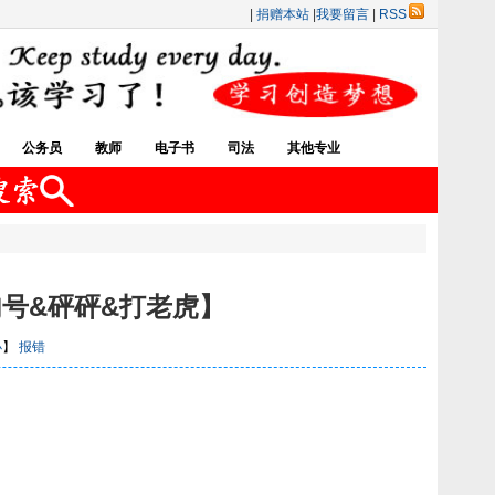
|
捐赠本站
|
我要留言
|
RSS
公务员
教师
电子书
司法
其他专业
句号&砰砰&打老虎】
小
】
报错