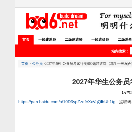
首页
一级建造师
二级建造师
一级造价师
二级造价
站内搜索：
首页
>
公务员
>2027年华生公务员考试行测600题精讲课【花生十三&
2027年华生公务
【发布/编
https://pan.baidu.com/s/10D3ypZzqfeXxVqQlbUh1tg
提取码: