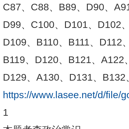
C87、C88、B89、D90、A9
D99、C100、D101、D102
D109、B110、B111、D112
B119、D120、B121、A122
D129、A130、D131、B13
https://www.lasee.net/d/fil
1