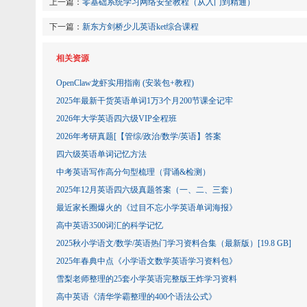
上一篇：
零基础系统学习网络安全教程（从入门到精通）
下一篇：
新东方剑桥少儿英语ket综合课程
相关资源
OpenClaw龙虾实用指南 (安装包+教程)
2025年最新干货英语单词1万3个月200节课全记牢
2026年大学英语四六级VIP全程班
2026年考研真题[【管综/政治/数学​​​​​​​/英语】答案
四六级英语单词记忆方法
中考英语写作高分句型梳理（背诵&检测）
2025年12月英语四六级真题答案（一、二、三套）
最近家长圈爆火的《过目不忘小学英语单词海报》
高中英语3500词汇的科学记忆
2025秋小学语文/数学/英语热门学习资料合集（最新版）[19.8 GB]
2025年春典中点《小学语文数学英语学习资料包》
雪梨老师整理的25套小学英语完整版王炸学习资料
高中英语《清华学霸整理的400个语法公式》