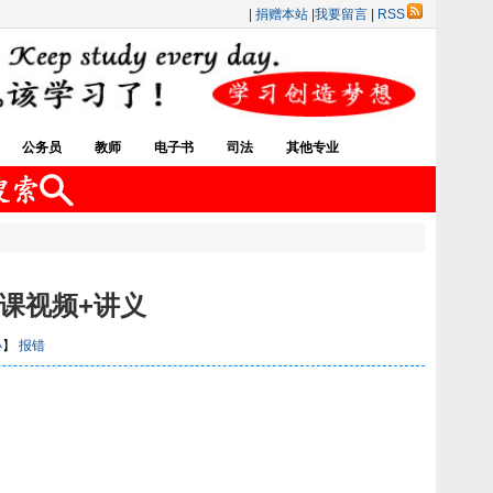
|
捐赠本站
|
我要留言
|
RSS
公务员
教师
电子书
司法
其他专业
课视频+讲义
小
】
报错