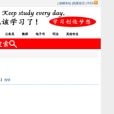
|
捐赠本站
|
我要留言
|
RSS
公务员
教师
电子书
司法
其他专业
小
】
报错