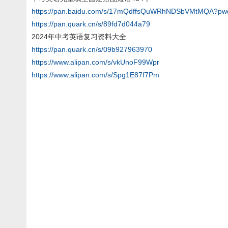
https://pan.baidu.com/s/17mQdffsQuWRhNDSbVMtMQA?pw
https://pan.quark.cn/s/89fd7d044a79
2024年中考英语复习资料大全
https://pan.quark.cn/s/09b927963970
https://www.alipan.com/s/vkUnoF99Wpr
https://www.alipan.com/s/Spg1E87f7Pm