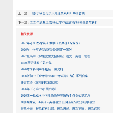
上一篇：
《数学物理化学大师经典系列》16册套装
下一篇：
2025年黑龙江/吉林/辽宁/内蒙古高考9科真题与解析
相关资源
2027年考研政治/英语/数学（公共课+专业课）
2026年中考英语新课标1600词汇一遍过
2027版高中《解题觉醒大招解析》语文、英语、地理
susan英语课程汇总合集
2026年学科网中考最后一课资料
2026版初中【金考卷/45套中考试卷汇编】系列合集
开言英语《超能词汇记忆课》
2026年《万唯中考·黑白卷》
2026版一战成名中考生物物理英语数学必备知识汇总
同传姐妹花 Lib英语 - 英语语法 任何基础轻松系统学语法
斑马全套（斑马百科31部、斑马思维、斑马英语 、斑马阅读）