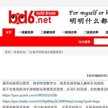
首页
一级建造师
二级建造师
一级造价师
二级造价师
站内搜索：
首页
>
其他专业
>《让孩子轻松说出地道英语》
【发布/编辑时间:20
摒弃枯燥死记硬背，独创情境教学法，将真实场景融入趣味互动游戏。
孩子在角色扮演中潜移默化掌握英语思维，从词汇到语感，自然像母语
https://pan.quark.cn/s/c9ff1652c03b
https://pan.baidu.com/s/109g4fAp2jCi6B0Hep1cmwg?pwd=fsqw
跟着外教英语老师， 学习标准的发音， 从零开始学习，从最基础的开