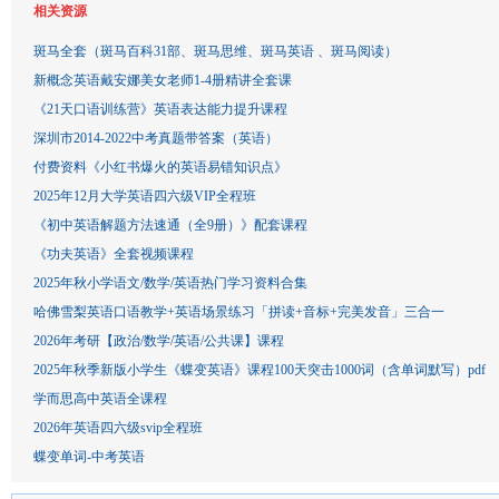
相关资源
斑马全套（斑马百科31部、斑马思维、斑马英语 、斑马阅读）
新概念英语戴安娜美女老师1-4册精讲全套课
《21天口语训练营》英语表达能力提升课程
深圳市2014-2022中考真题带答案（英语）
付费资料《小红书爆火的英语易错知识点》
2025年12月大学英语四六级VIP全程班
《初中英语解题方法速通（全9册）》配套课程
《功夫英语》全套视频课程
2025年秋小学语文/数学/英语热门学习资料合集
哈佛雪梨英语口语教学+英语场景练习「拼读+音标+完美发音」三合一
2026年考研【政治/数学/英语/公共课】课程
2025年秋季新版小学生《蝶变英语》课程100天突击1000词（含单词默写）pdf
学而思高中英语全课程
2026年英语四六级svip全程班
蝶变单词-中考英语