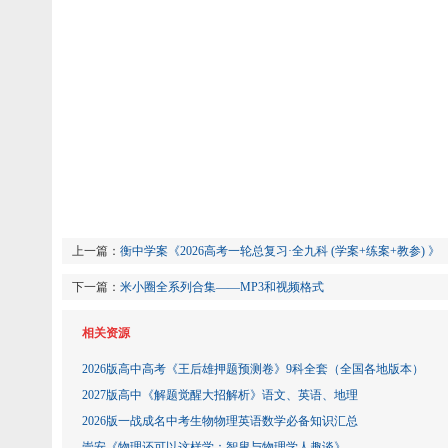
上一篇：
衡中学案《2026高考一轮总复习·全九科 (学案+练案+教参) 》
下一篇：
米小圈全系列合集——MP3和视频格式
相关资源
2026版高中高考《王后雄押题预测卷》9科全套（全国各地版本）
2027版高中《解题觉醒大招解析》语文、英语、地理
2026版一战成名中考生物物理英语数学必备知识汇总
崇安《物理还可以这样学：智叟与物理学人趣谈》