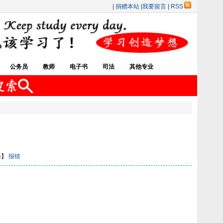
|
捐赠本站
|
我要留言
|
RSS
公务员
教师
电子书
司法
其他专业
小
】
报错