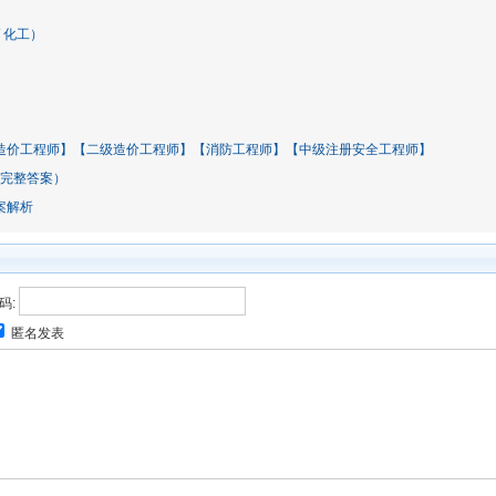
/ 化工）
级造价工程师】【二级造价工程师】【消防工程师】【中级注册安全工程师】
 带完整答案）
案解析
码:
匿名发表