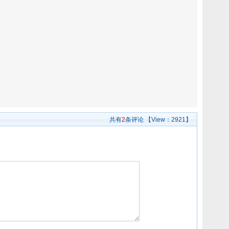
共有
2
条评论
【View：
2921】