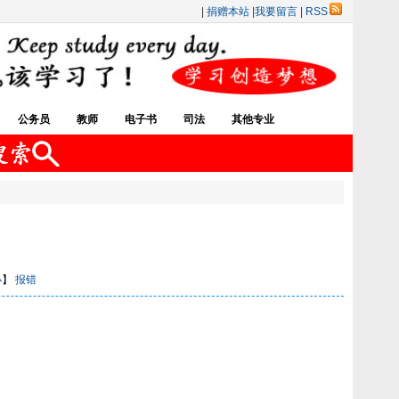
|
捐赠本站
|
我要留言
|
RSS
公务员
教师
电子书
司法
其他专业
小
】
报错