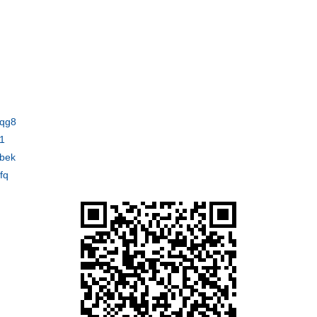
bqg8
1
abek
fq