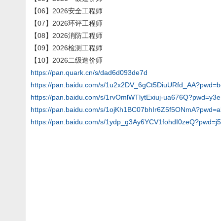
【06】2026安全工程师
【07】2026环评工程师
【08】2026消防工程师
【09】2026检测工程师
【10】2026二级造价师
https://pan.quark.cn/s/dad6d093de7d
https://pan.baidu.com/s/1u2x2DV_6gCt5DiuURfd_AA?pwd=
https://pan.baidu.com/s/1rvOmlWTlytExiuj-ua676Q?pwd=y3e
https://pan.baidu.com/s/1ojKh1BC07bhIr6Z5f5ONmA?pwd=
https://pan.baidu.com/s/1ydp_g3Ay6YCV1fohdI0zeQ?pwd=j5