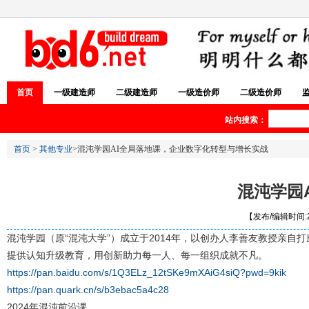
首页
一级建造师
二级建造师
一级造价师
二级造价师
站内搜索：
首页
>
其他专业
>混沌学园AI全局落地课，企业数字化转型与增长实战
混沌学园
【发布/编辑时间:20
混沌学园（原“混沌大学”）成立于2014年，以创办人李善友教授亲
提供认知升级教育，用创新助力每一人、每一组织成就不凡。
https://pan.baidu.com/s/1Q3ELz_12tSKe9mXAiG4siQ?pwd=9kik
https://pan.quark.cn/s/b3ebac5a4c28
2024年混沌前沿课