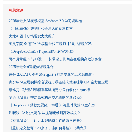
相关资源
2026年最火AI视频模型 Seedance 2.0 学习资料包
《用AI赚钱》智能时代普通人的创富指南
大龙AI设计职场硬实力大提升
图灵学院 全“薪”AI大模型全栈工程师【2.0】课程2025
《DeepSeek ChatGPT openai提示词官方课》
两个月掌握PS与AI设计：从零起步到商业变现的高效训练营
2025年最全ai智能体课程集合
迪哥-2025AI大模型爆火agent（打造专属的LLM智能体）
青少年AI应用实操综合课程，零基础高效趣味学习AI全方位应用
蔡逸雯《秒懂AI编程零基础搞定办公自动化》epub版
罗勇《AI量化交易高效构建交易策略的新路径》
《DeepSeek＋爆款短视频一本通 》流量时代的AI生产力
许晓波《AI公文写作 从提笔犯难到高效成文 》
《秒懂AI提问：让人工智能成为你的效率神器》
《重新定义教育：AI来了，该如何养娃》（共六册）