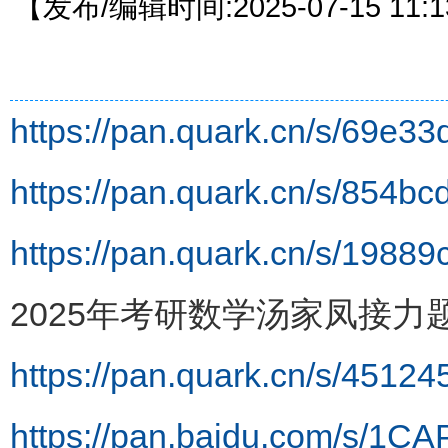
【发布/编辑时间:2025-07-15 11
https://pan.quark.cn/s/69e3
https://pan.quark.cn/s/854b
https://pan.quark.cn/s/19889
2025年考研数学汤家凤接力题
https://pan.quark.cn/s/4512
https://pan.baidu.com/s