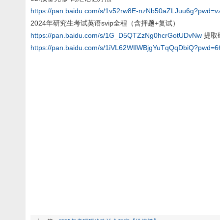
https://pan.baidu.com/s/1v52rw8E-nzNb50aZLJuu6g?pwd=v
2024年研究生考试英语svip全程（含押题+复试）
https://pan.baidu.com/s/1G_D5QTZzNg0hcrGotUDvNw
提取码:
https://pan.baidu.com/s/1iVL62WIlWBjgYuTqQqDbiQ?pwd=6