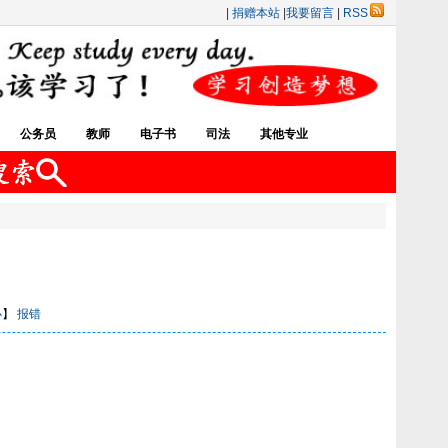
|
捐赠本站
|
我要留言
|
RSS
公务员
教师
电子书
司法
其他专业
小
】
报错