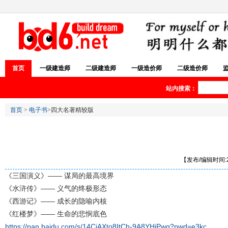
首页
一级建造师
二级建造师
一级造价师
二级造价师
站内搜索：
首页
>
电子书
>四大名著精较版
【发布/编辑时间:20
《三国演义》—— 谋局的最高境界
《水浒传》—— 义气的终极形态
《西游记》—— 成长的隐喻内核
《红楼梦》—— 生命的悲悯底色
https://pan.baidu.com/s/14CiAXto8ItCh-9A8YHjPwg?pwd=e3kc