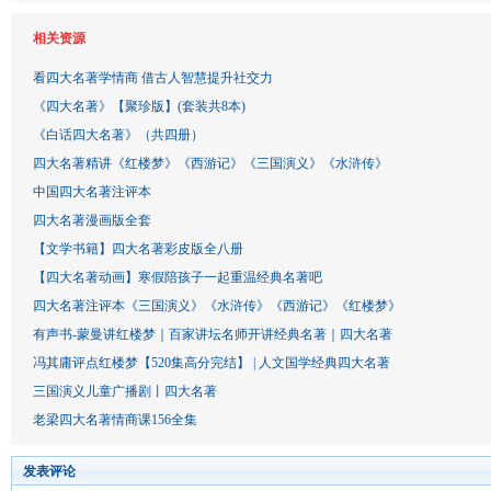
相关资源
看四大名著学情商 借古人智慧提升社交力
《四大名著》【聚珍版】(套装共8本)
《白话四大名著》（共四册）
四大名著精讲《红楼梦》《西游记》《三国演义》《水浒传》
中国四大名著注评本
四大名著漫画版全套
【文学书籍】四大名著彩皮版全八册
【四大名著动画】寒假陪孩子一起重温经典名著吧
四大名著注评本《三国演义》《水浒传》《西游记》《红楼梦》
有声书-蒙曼讲红楼梦｜百家讲坛名师开讲经典名著｜四大名著
冯其庸评点红楼梦【520集高分完结】 | 人文国学经典四大名著
三国演义儿童广播剧丨四大名著
老梁四大名著情商课156全集
发表评论