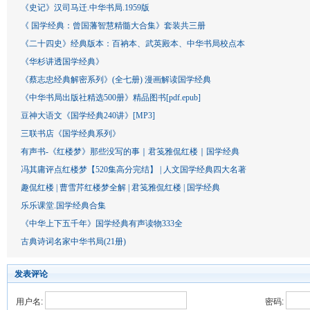
《史记》汉司马迁.中华书局.1959版
《 国学经典：曾国藩智慧精髓大合集》套装共三册
《二十四史》经典版本：百衲本、武英殿本、中华书局校点本
《华杉讲透国学经典》
《蔡志忠经典解密系列》(全七册) 漫画解读国学经典
《中华书局出版社精选500册》精品图书[pdf.epub]
豆神大语文《国学经典240讲》[MP3]
三联书店《国学经典系列》
有声书-《红楼梦》那些没写的事｜君笺雅侃红楼｜国学经典
冯其庸评点红楼梦【520集高分完结】 | 人文国学经典四大名著
趣侃红楼 | 曹雪芹红楼梦全解 | 君笺雅侃红楼 | 国学经典
乐乐课堂.国学经典合集
《中华上下五千年》国学经典有声读物333全
古典诗词名家中华书局(21册)
发表评论
用户名:
密码: