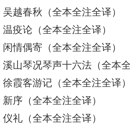
吴越春秋（全本全注全译）
温疫论（全本全注全译）
闲情偶寄（全本全注全译）
溪山琴况琴声十六法（全本
徐霞客游记（全本全注全译
新序（全本全注全译）
仪礼（全本全注全译）