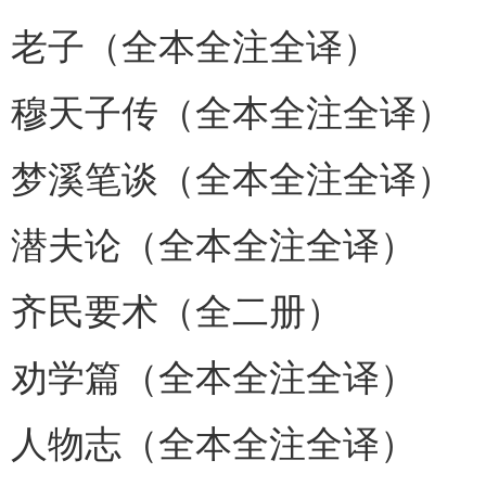
老子（全本全注全译）
穆天子传（全本全注全译）
梦溪笔谈（全本全注全译）
潜夫论（全本全注全译）
齐民要术（全二册）
劝学篇（全本全注全译）
人物志（全本全注全译）