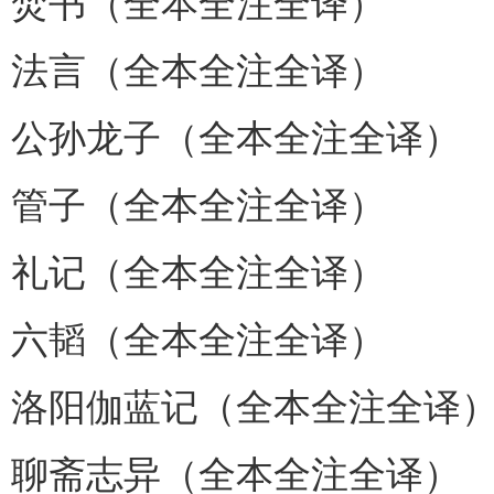
焚书（全本全注全译）
法言（全本全注全译）
公孙龙子（全本全注全译）
管子（全本全注全译）
礼记（全本全注全译）
六韬（全本全注全译）
洛阳伽蓝记（全本全注全译
聊斋志异（全本全注全译）