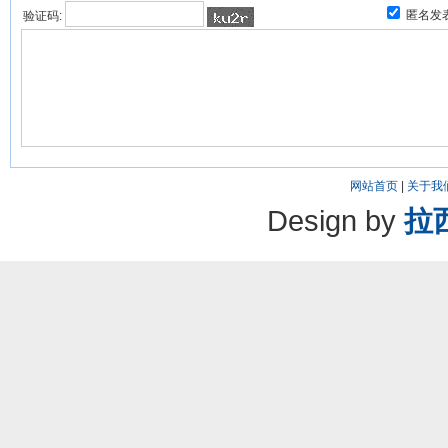
匿名发
验证码:
网站首页
|
关于我
Design by
拉