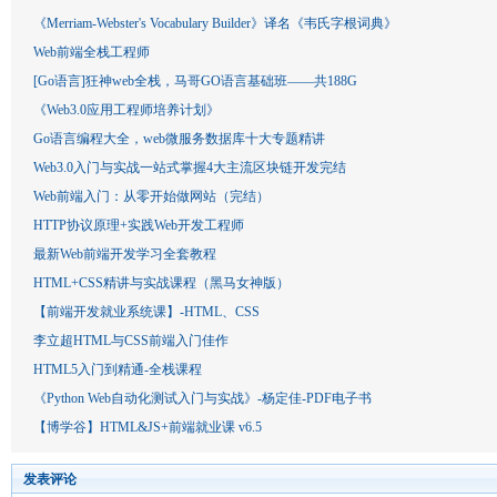
《Merriam-Webster's Vocabulary Builder》译名《韦氏字根词典》
Web前端全栈工程师
[Go语言]狂神web全栈，马哥GO语言基础班——共188G
《Web3.0应用工程师培养计划》
Go语言编程大全，web微服务数据库十大专题精讲
Web3.0入门与实战一站式掌握4大主流区块链开发完结
Web前端入门：从零开始做网站（完结）
HTTP协议原理+实践Web开发工程师
最新Web前端开发学习全套教程
HTML+CSS精讲与实战课程（黑马女神版）
【前端开发就业系统课】-HTML、CSS
李立超HTML与CSS前端入门佳作
HTML5入门到精通-全栈课程
《Python Web自动化测试入门与实战》-杨定佳-PDF电子书
【博学谷】HTML&JS+前端就业课 v6.5
发表评论