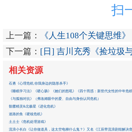
扫
上一篇：
《人生108个关键思维》
下一篇：
[日] 吉川充秀《捡垃圾
相关资源
石勇《心理危机:你我身边的隐形杀手》
《睡眠学习法》《硬心肠》《她们的怒吼》《四十而惑：新世代女性的中年危
《与孤独对抗》（弗洛姆眼中的爱、自由与身份认同危机）
骷髅精灵&北极星《进化危机》
迷路的鱼《硬核危机》
土土士《危机处理游戏》
流浪小长白《让你做道具，这太空电梯什么鬼？》又名《江辰带流浪剧组解决