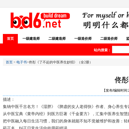
首页
一级建造师
二级建造师
一级造价师
二级造价师
站内搜索：
首页
>
电子书
>佟彤《了不起的中医养生妙招》（全2册）
佟彤
【发布/编辑时间:20
描述：
集纳中医千古名方！《湿胖》《脾虚的女人老得快》作者、身心养生专
从中医宝典《黄帝内经》到医方巨著《千金要方》，汇集中医养生智慧
把中医融入每日生活习惯，我们的身体就能不知不觉被维护和改善：轻
药正名，纠正日常生活中的用药错误。