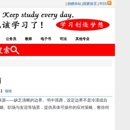
|
捐赠本站
|
我要留言
|
RSS
公务员
教师
电子书
司法
其他专业
南
小
】
报错
根源——缺乏清晰的边界。书中强调，设定边界不是冷漠或自
婚姻、职场与友谊等场景，提供具体可操作的应对策略，教你何