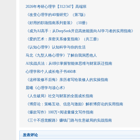
2026年考研心理学【312/347】高端班
《改变心理学的40项研究》（第7版）
《好用的职场指南系列套装》（10册）
《成为AI高手：从DeepSeek开启高效能面向AI学习者的实用指南》
《爱的艺术：亲密关系修复指南》（共三册）
《认知心理学》认知科学与你的生活
马北《九型人格心理学》了解自我洞悉他人
AI实战兵法：从0到1掌握智能体思维与财富跃迁指南
心理学和个人成长电子书460本
《这样装修不后悔》亲历者写给装修人的实操指南
晨曦《心理学与读心术》
《人生破局》社交与财富的全面成长指南
《博弈论：策略互动、信息与激励》解析博弈论的实用指南
《爆款写作》100万+阅读量爆文写作指南
《三十不惑觉醒路》赚钱门路与生意破局的实战指南
发表评论