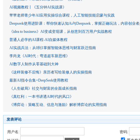
AI视频教程丨《五分钟AI实战课》
苹苹老师青少年AI应用实操综合课程，人工智能技能启蒙与实践
Deepseek使用进阶课：帮你快速认知Ai与Deepseek，掌握正确玩法，内容创业
《idea to business》AI变成变现课，从创意到百万用户实战教程
普通人必学的AI课程-AI自媒体教程
AI实战兵法：从0到1掌握智能体思维与财富跃迁指南
李尚龙《AI时代：弯道超车新思维》
AI数字人制作从零基础到大神
《这样装修不后悔》亲历者写给装修人的实操指南
最新AI指令合集+DeepSeek使用教程
《人生破局》社交与财富的全面成长指南
《真红利：一本书讲透AI时代的风口》
《博弈论：策略互动、信息与激励》解析博弈论的实用指南
发表评论
用户名:
密码: