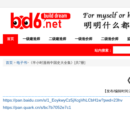
首页
一级建造师
二级建造师
一级造价师
二级造价师
站内搜索：
首页
>
电子书
>《半小时漫画中国史大全集》[共7册]
《
【发布/编辑时间:20
https://pan.baidu.com/s/1_EoykwyCz5jXcgVhLCbH1w?pwd=23hv
https://pan.quark.cn/s/bc7b7052e7c1