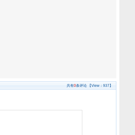
共有
0
条评论
【View：
937】