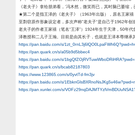
《老夫子》拿给朋弟看，’冯木然，微笑而已，其时脑已萎缩，已无
★第二个是指王泽的《老夫子》（1963年出版），原名王家禧
至剽窃原作形象设定者，多次声称”老夫子“是自己于1962年创
老夫子的作者王家禧（笔名“王泽”）1924年生于天津，50
泽教授和二儿子王瀚。目前是由其长子，也就是王泽本尊继承其创
https://pan.baidu.com/s/1zt_0rnL3j6lQO0LpaFWh6Q?pwd=h
https://pan.quark.cn/s/a05b9d5bbec4
https://pan.baidu.com/s/1bgQfZOjRVTuwiWboDRiHRA?pwd
https://pan.quark.cn/s/bcab82187803
https://www.123865.com/s/0yvtTd-fm3jv
https://pan.baidu.com/s/1EbknGlsBXRnoNsJKg5v46w?pwd=
https://pan.xunlei.com/s/VOFz29nqDAJMTYzlVmBDUuNSA