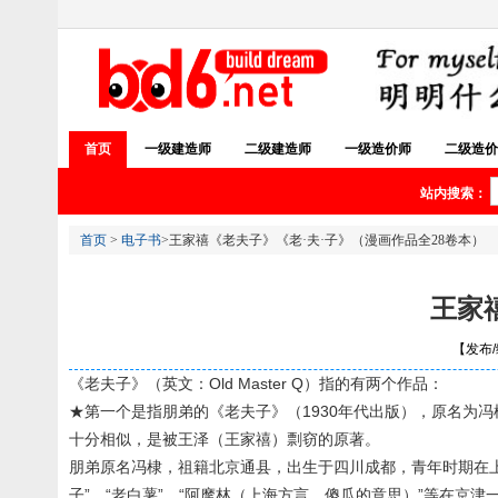
首页
一级建造师
二级建造师
一级造价师
二级造价
站内搜索：
首页
>
电子书
>王家禧《老夫子》《老·夫·子》（漫画作品全28卷本）
王家
【发布/编
《老夫子》（英文：Old Master Q）指的有两个作品：
★第一个是指朋弟的《老夫子》（1930年代出版），原名为
十分相似，是被王泽（王家禧）剽窃的原著。
朋弟原名冯棣，祖籍北京通县，出生于四川成都，青年时期在上海学
子”、“老白薯”、“阿摩林（上海方言，傻瓜的意思）”等在京津