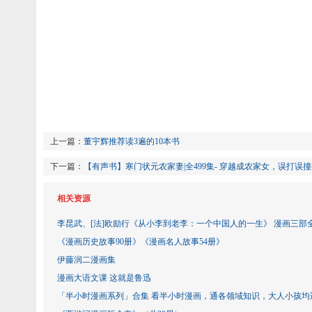
上一篇：
董宇辉推荐读3遍的10本书
下一篇：
【有声书】寒门状元农家妻|全499集- 穿越成农家女，误打误
相关资源
李昆武、[法]欧励行《从小李到老李：一个中国人的一生》 漫画三部
《漫画历史故事90册》《漫画名人故事54册》
伊藤润二漫画集
漫画大语文课 这就是鲁迅
「半小时漫画系列」合集 看半小时漫画，通各领域知识，大人小孩均