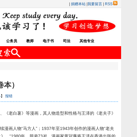
|
捐赠本站
|
我要留言
|
RSS
公务员
教师
电子书
司法
其他专业
卷本）
小
】
报错
子》、《老白薯》等漫画，其人物造型和性格与王泽的《老夫子》
画人物“马方人”；1937年至1943年创作的漫画人物“老夫
》。“1980年，朋弟73岁，漫画家黄冠廉将王泽在香港出版的