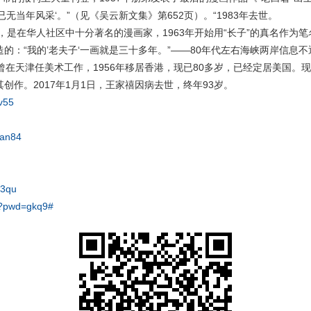
当年风采‘。”（见《吴云新文集》第652页）。“1983年去世。
，是在华人社区中十分著名的漫画家，1963年开始用“长子”的真名作
造的：“我的’老夫子‘一画就是三十多年。”——80年代左右海峡两岸信
年代曾在天津任美术工作，1956年移居香港，现已80多岁，已经定居美
作。2017年1月1日，王家禧因病去世，终年93岁。
v55
=an84
r3qu
1?pwd=gkq9#