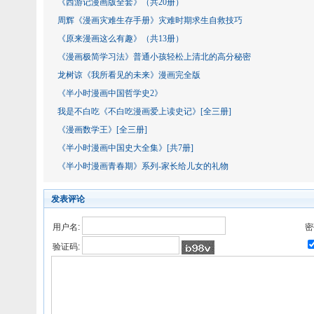
《西游记漫画版全套》（共20册）
周辉《漫画灾难生存手册》灾难时期求生自救技巧
《原来漫画这么有趣》（共13册）
《漫画极简学习法》普通小孩轻松上清北的高分秘密
龙树谅《我所看见的未来》漫画完全版
《半小时漫画中国哲学史2》
我是不白吃《不白吃漫画爱上读史记》[全三册]
《漫画数学王》[全三册]
《半小时漫画中国史大全集》[共7册]
《半小时漫画青春期》系列-家长给儿女的礼物
发表评论
用户名:
密
验证码: