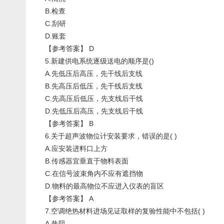
B.检查
C.刮研
D.账套
【参考答案】 D
5.新建供电系统逐级送电的顺序是()
A.先低压后高压，先干线后支线
B.先高压后低压，先干线后支线
C.先高压后低压，先支线后干线
D.先低压后高压，先支线后干线
【参考答案】 B
6.关于超声波物位计安装要求，错误的是( )
A.应安装进料口上方
B.传感器宜垂直于物料表面
C.在信号波束角内不应有遮挡物
D.物料的最高物位不应进入仪表的盲区
【参考答案】 A
7.空调绝热材料进场见证取样的复验性能中不包括( )
A.热阻