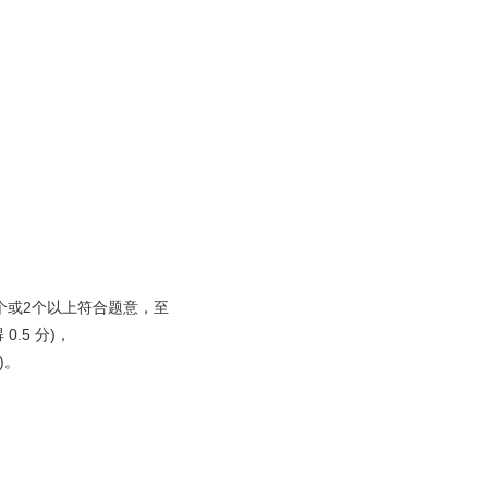
 个或2个以上符合题意，至
.5 分)，
)。