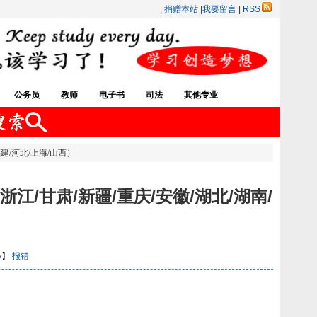
|
捐赠本站
|
我要留言
|
RSS
公务员
教师
电子书
司法
其他专业
建/河北/上海/山西）
江/甘肃/新疆/重庆/安徽/湖北/湖南/
）
小
】
报错