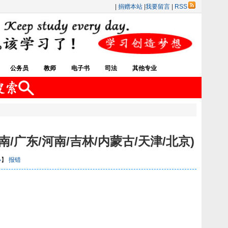
|
捐赠本站
|
我要留言
|
RSS
公务员
教师
电子书
司法
其他专业
广东/河南/吉林/内蒙古/天津/北京)
小
】
报错