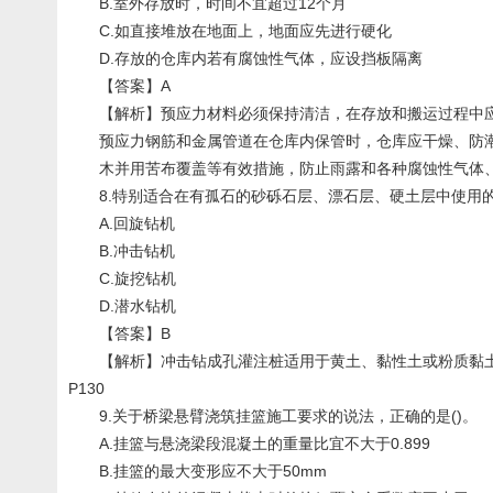
B.室外存放时，时间不宜超过12个月
C.如直接堆放在地面上，地面应先进行硬化
D.存放的仓库内若有腐蚀性气体，应设挡板隔离
【答案】A
【解析】预应力材料必须保持清洁，在存放和搬运过程中应
预应力钢筋和金属管道在仓库内保管时，仓库应干燥、防潮、
木并用苦布覆盖等有效措施，防止雨露和各种腐蚀性气体、介质的影
8.特别适合在有孤石的砂砾石层、漂石层、硬土层中使用的
A.回旋钻机
B.冲击钻机
C.旋挖钻机
D.潜水钻机
【答案】B
【解析】冲击钻成孔灌注桩适用于黄土、黏性土或粉质黏土和
P130
9.关于桥梁悬臂浇筑挂篮施工要求的说法，正确的是()。
A.挂篮与悬浇梁段混凝土的重量比宜不大于0.899
B.挂篮的最大变形应不大于50mm