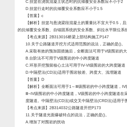
C.挂篮在浇筑混凝土状态时的抗倾覆安全系数应不小于2
D.挂篮行走时的抗倾覆安全系数应不小于1.5
【答案】c
【解析】挂篮与悬浇梁段混凝土的重量比不宜大于0.5，且
的抗倾覆安全系数、自锚固系统的安全系数、斜拉水平限位系
【考点来源】2B313016桥梁上部结构施工P147
10.关于公路隧道开挖方式适用范围的说法，正确的是()。
A.采取有效的预加固措施后，全断面法可用于V级围岩的大
B.台阶法不可用于V级围岩的中小跨度隧道
C.环形开挖预留核心土法可用于IV-VI级围岩的大跨度隧道
D.中隔壁法(CD法)适用于围岩较差、跨度大、浅埋隧道
【答案】D
【解析】全断面法可用于1～Ⅲ级围岩的中小跨度隧道，IV
Ⅲ~IV级围岩的中小跨度隧道，V级围岩的中小跨度隧道在采
度隧道。中隔壁法(CD法)或交叉中隔壁法(CRD法)适用
【考点来源】2B314032公路隧道开挖P173
11.关于隧道光面爆破特点的说法，正确的是()。
A.增加了对围岩的扰动