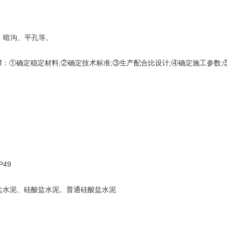
、暗沟、平孔等。
①确定稳定材料;②确定技术标准;③生产配合比设计;④确定施工参数;
49
盐水泥、硅酸盐水泥、普通硅酸盐水泥