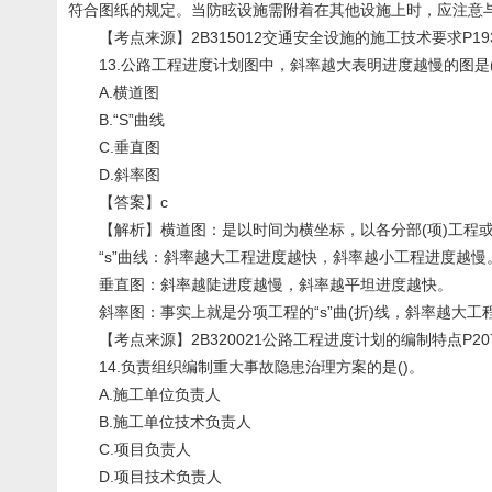
符合图纸的规定。当防眩设施需附着在其他设施上时，应注意
【考点来源】2B315012交通安全设施的施工技术要求P19
13.公路工程进度计划图中，斜率越大表明进度越慢的图是(
A.横道图
B.“S”曲线
C.垂直图
D.斜率图
【答案】c
【解析】横道图：是以时间为横坐标，以各分部(项)工程或
“s”曲线：斜率越大工程进度越快，斜率越小工程进度越慢
垂直图：斜率越陡进度越慢，斜率越平坦进度越快。
斜率图：事实上就是分项工程的“s”曲(折)线，斜率越大工
【考点来源】2B320021公路工程进度计划的编制特点P20
14.负责组织编制重大事故隐患治理方案的是()。
A.施工单位负责人
B.施工单位技术负责人
C.项目负责人
D.项目技术负责人