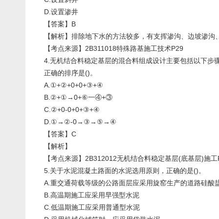
D.设置渗井
【答案】B
【解析】排除地下水的方法较多，有支挥渗沟、边坡渗沟
【考点来源】2B311018特殊路基施工技术P29
4.无机结合料稳定基层的混合料组成设计主要包括以下步骤：
正确的排序是()。
A.①+②+0+0+③+④
B.②+①→0+⑥一④+③
C.②+0-0+0+③+④
D.①→②-0→③→⑤→④
【答案】C
【解析】
【考点来源】2B312012无机结合料稳定基层(底基层)施工P
5.关于水泥混凝土路面的水泥选用原则，正确的是()。
A.重交通荷载等级的公路面层应采用旋窑生产的道路硅酸
B.高温期施工应采用早强型水泥
C.低温期施工应采用普通型水泥