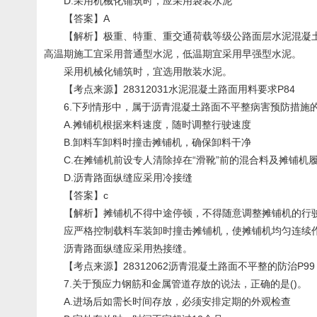
D.采用机械化铺筑时，应采用袋装水泥
【答案】A
【解析】极重、特重、重交通荷载等级公路面层水泥混凝土
高温期施工宜采用普通型水泥，低温期宜采用早强型水泥。
采用机械化铺筑时，宜选用散装水泥。
【考点来源】28312031水泥混凝土路面用料要求P84
6.下列情形中，属于沥青混凝土路面不平整病害预防措施的
A.摊铺机根据来料速度，随时调整行驶速度
B.卸料车卸料时撞击摊铺机，确保卸料干净
C.在摊铺机前设专人清除掉在“滑靴”前的混合料及摊铺机
D.沥青路面纵缝应采用冷接缝
【答案】c
【解析】摊铺机不得中途停顿，不得随意调整摊铺机的行
应严格控制载料车装卸时撞击摊铺机，使摊铺机均匀连续作业
沥青路面纵缝应采用热接缝。
【考点来源】28312062沥青混凝土路面不平整的防治P99
7.关于预应力钢筋和金属管道存放的说法，正确的是()。
A.进场后如需长时间存放，必须安排定期的外观检查