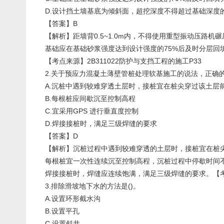
D.设计挡土墙基底为倾斜面，超挖深度不得超过基础深度的1
【答案】B
【解析】距墙背0.5~1.0m内，不得使用重型振动压路机
基础应在基础砂浆强度达到设计强度的75%后及时分层回填
【考点来源】2B311022防护与支挡工程的施工P33
2.关于预应力混凝土薄壁管桩处理软基施工的说法，正确的
A.沉桩中遇到较难穿透土层时，接桩宜在桩尖穿过该土层
B.每根桩应间歇沉至控制高程
C.宜采用GPS 进行垂直度控制
D.焊接接桩时，满足三级焊缝的要求
【答案】D
【解析】沉桩过程中遇到较难穿透的土层时，接桩宜在桩尖
每根桩宜一次性连续沉至控制高程，沉桩过程中停歇时间不
焊接接桩时，焊缝应连续饱满，满足三级焊缝的要求。【考点来源
3.排除滑坡地下水的方法是()。
A.设置环形截水沟
B.设置平孔
C.设置斜井