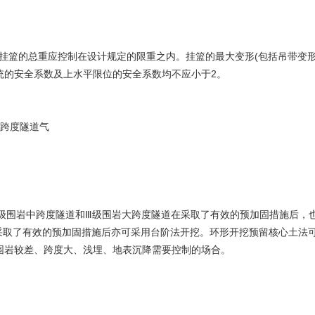
挂篮的总重应控制在设计规定的限重之内。挂篮的最大变形(包括吊带变形
统的安全系数及上水平限位的安全系数均不应小于2。
跨度隧道气
级围岩中跨度隧道和Ⅲ级围岩大跨度隧道在采取了有效的预加固措施后，
取了有效的预加固措施后亦可采用台阶法开挖。环形开挖预留核心土法可用
于围岩较差、跨度大、浅埋、地表沉降需要控制的场合。