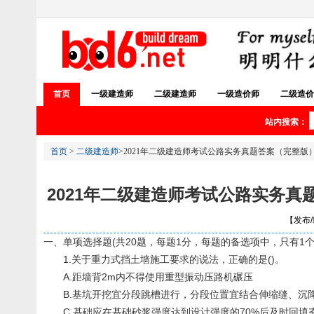
首页
一级建造师
二级建造师
一级造价师
二级造价
站内搜索：
首页
>
二级建造师
>2021年二级建造师考试公路实务真题答案（完整版）(西
2021年二级建造师考试公路实务真题
【发布/编
一、单项选择题(共20题，每题1分，每题的备选项中，只有1个
1.关于重力式挡土墙施工要求的说法，正确的是()。
A.距墙背2m内不得使用重型振动压路机碾压
B.基坑开挖宜分段跳槽进行，分段位置宜结合伸缩缝、沉
C.基础应在基础砂浆强度达到设计强度的70%后及时回填