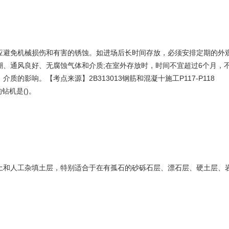
避免机械损伤和有害的锈蚀。如进场后长时间存放，必须安排定期的外
通风良好、无腐蚀气体和介质;在室外存放时，时间不宜超过6个月，
响。【考点来源】2B313013钢筋和混凝十施工P117-P118
钻机是()。
人工杂填土层，特别适合于在有孤石的砂砾石层、漂石层、硬土层、岩层