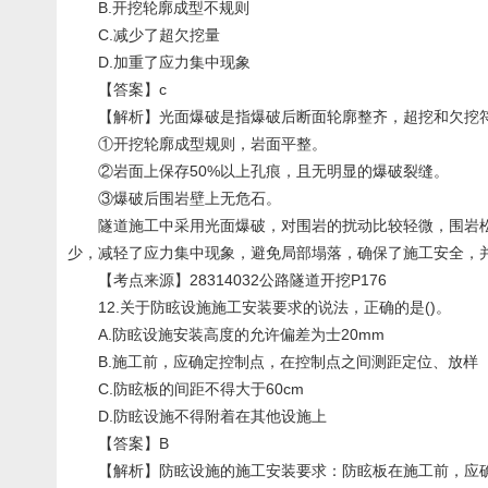
B.开挖轮廓成型不规则
C.减少了超欠挖量
D.加重了应力集中现象
【答案】c
【解析】光面爆破是指爆破后断面轮廓整齐，超挖和欠挖符
①开挖轮廓成型规则，岩面平整。
②岩面上保存50%以上孔痕，且无明显的爆破裂缝。
③爆破后围岩壁上无危石。
隧道施工中采用光面爆破，对围岩的扰动比较轻微，围岩松弛带
少，减轻了应力集中现象，避免局部塌落，确保了施工安全，
【考点来源】28314032公路隧道开挖P176
12.关于防眩设施施工安装要求的说法，正确的是()。
A.防眩设施安装高度的允许偏差为士20mm
B.施工前，应确定控制点，在控制点之间测距定位、放样
C.防眩板的间距不得大于60cm
D.防眩设施不得附着在其他设施上
【答案】B
【解析】防眩设施的施工安装要求：防眩板在施工前，应确定