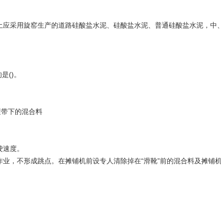
应采用旋窑生产的道路硅酸盐水泥、硅酸盐水泥、普通硅酸盐水泥，中、
是()。
履带下的混合料
驶速度。
，不形成跳点。在摊铺机前设专人清除掉在“滑靴”前的混合料及摊铺