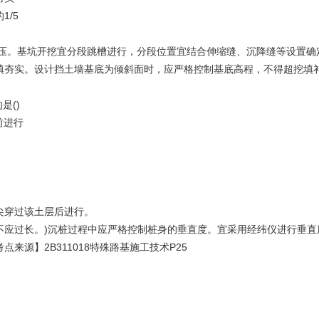
/5
碾压。基坑开挖宜分段跳槽进行，分段位置宜结合伸缩缝、沉降缝等设置确
夯实。设计挡土墙基底为倾斜面时，应严格控制基底高程，不得超挖填
是()
前进行
穿过该土层后进行。
应过长。)沉桩过程中应严格控制桩身的垂直度。宜采用经纬仪进行垂直
】2B311018特殊路基施工技术P25