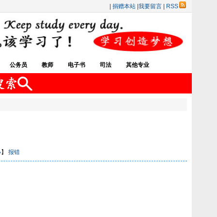
|
捐赠本站
|
我要留言
|
RSS
公务员
教师
电子书
司法
其他专业
小
】
报错