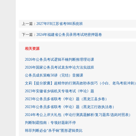
上一篇：
2027年FB江苏省考980系统班
下一篇：
2024年福建省公务员录用考试绝密押题卷
相关资源
2026年公务员考试逻辑不楠判断推理理论课
2026年国家公务员考试袁东申论方法实战班
公务员成长策略50讲（完结）音频课
文莉【提分胶囊】超精华的行测高效秒杀技巧（小白、老鸟考前冲刺
2023年安徽省乡镇机关专项考试《申论》题
2023年公务员多省联考《申论》题（黑龙江县乡卷）
2023年公务员多省联考《申论》题（黑龙江行政执法卷）
2024年考公上岸大礼包（申论行测真题解析/复习题库/选岗对照表）
判断制霸指南：专项好题刷不停
韩菲判断必会“杀手锏”图形逻辑类比