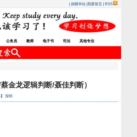
|
捐赠本站
|
我要留言
|
RSS
公务员
教师
电子书
司法
其他专业
/蔡金龙逻辑判断/聂佳判断）
小
】
报错