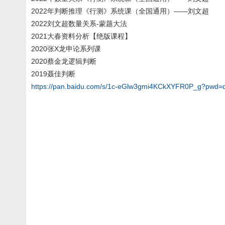
2022年判断推理《行测》系统课（全国通用）——刘文超
2022刘文超数量关系-蒙题大法
2021大春资料分析【绝版课程】
2020张X龙申论系列课
2020蔡金龙逻辑判断
2019聂佳判断
https://pan.baidu.com/s/1c-eGlw3gmi4KCkXYFR0P_g?pwd=