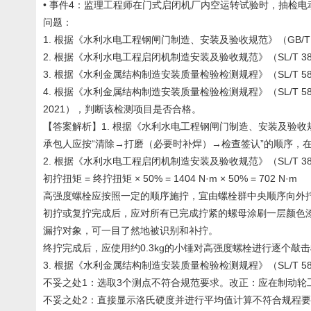
• 事件4：监理工程师在门式启闭机厂内空运转试验时，抽检电动机三相
问题：
1. 根据《水利水电工程钢闸门制造、安装及验收规范》（GB/T
2. 根据《水利水电工程启闭机制造安装及验收规范》（SL/T 
3. 根据《水利金属结构制造安装质量检验检测规程》（SL/T 
4. 根据《水利金属结构制造安装质量检验检测规程》（SL/T 
2021），判断该检测项目是否合格。
【答案解析】1. 根据《水利水电工程钢闸门制造、安装及验收规范
承包人应按“清除→打磨（必要时补焊）→检查签认”的顺序，
2. 根据《水利水电工程启闭机制造安装及验收规范》（SL/T 
初拧扭矩 = 终拧扭矩 × 50% = 1404 N·m × 50% = 702 N·m
高强度螺栓应按照一定的顺序施拧，宜由螺栓群中央顺序向外
初拧或复拧完成后，应对所有已完成拧紧的螺母涂刷一层颜色
漏拧对象，可一目了然地被识别和补拧。
终拧完成后，应使用约0.3kg的小锤对高强度螺栓进行逐个
3. 根据《水利金属结构制造安装质量检验检测规程》（SL/T 
不妥之处1：选取3个测点不符合规范要求。改正：应在制动轮
不妥之处2：直接显示洛氏硬度并进行平均值计算不符合规程要