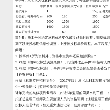
事件4：承包人为优化闸室基坑降水方案，补充勘察后提交某月
名称
单位
合同工程量
按图纸尺寸计算工程量
申报量
备注
基坑降水
1
15万元
补充
砂砾石、帷幕钻孔
m
200
120
250
检查孔
混凝土底板
2000
1950
1950
浆砌石海漫
1600
1500
1500
浆砌石海漫排水管
50
50
事件5：施工合同约定材料价格变化超过±5%时调整，调整规
期下跌按投标期信息价调整，上涨按投标单价调整。本工程某月钢筋用量
问题：
1. 除事件1所列资料外，资格审查资料还应包括哪些？
2. 根据《招标投标法实施条例》，指出并改正事件2中招标人
3. 根据《招标投标法》，事件3中评标委员会的组建是否妥当
【答案解析】问题1：
根据《标准监理招标文件》（2017年版）及《水利工程建设
企业资质证书（监理资质等级证明）；
近年完成的类似项目业绩表（如近5年监理的同类水利工程）；
拟派总监理工程师及主要监理人员的资格证明（注册监理工程
投标人信誉情况（如无重大违法记录、信用评价情况）；