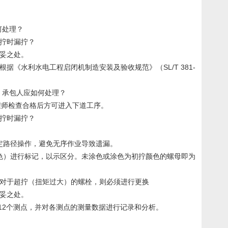
何处理？
复拧时漏拧？
不妥之处。
根据《水利水电工程启闭机制造安装及验收规范》（SL/T 381-
题，承包人应如何处理？
程师检查合格后方可进入下道工序。
复拧时漏拧？
定路径操作，避免无序作业导致遗漏。
色）进行标记，以示区分。未涂色或涂色为初拧颜色的螺母即为
。对于超拧（扭矩过大）的螺栓，则必须进行更换
不妥之处。
12个测点，并对各测点的测量数据进行记录和分析。