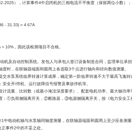
582-2025），计算事件4中启闭机的三相电流不平衡度（保留两位小数）；
 - 31.33| = 4.67A
 > 10%，因此该检测项目不合格。
电动机及自动控制系统。发包人与承包人签订设备制造合同，监理单位承
同轴度时，在联轴器端面和圆周上各选取3个点进行轴向和径向数值测量。
人提交水泵系统临界转速计算成果，确定第一阶临界转速不大于最高飞逸转速
括：安全开/停机、运行故障信号报警及事故停机等。
：设计流量、比转数（或最小淹没深度要求）、配套电机功率、最大轴功率
：①负荷侧隔离开关，②断路器，③电源侧隔离开关，按《电力安全工作规程
23），事件1中电动机轴与水泵轴同轴度测量，在联轴器端面和圆周上至少应各
），改正事件2中的不妥之处。