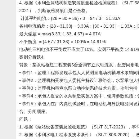
4. 根据《水利金属结构制造安装质量检验检测规程》（SL/T 
2021），判断该检测项目是否合格。
计算平均电流：(28 + 30 + 36) / 3 = 94 / 3 = 31.33A
各相电流偏差：|28 - 31.33| = 3.33A；|30 - 31.33| = 1.33A；|36
最大偏差 = max(3.33, 1.33, 4.67) = 4.67A
不平衡度 = (4.67 / 31.33) × 100% = 14.91%
电动机三相电流不平衡度不应大于10%。实测不平衡度 14.91%
案例分析题4
背景：某泵站枢纽工程安装5台全调节立式轴流泵，配套同步
• 事件1：监理工程师发现承包人人员测量电动机轴与水泵轴
• 事件2：监理机构受发包人委托主持设计联络会，水泵承包
• 事件3：监理机构审查水泵自动控制系统技术方案，功能包
• 事件4：承包人提交的水泵制造实施方案中，铭牌参数包括
• 事件5：承包人在厂内真机试验时，在电动机与外接电源间设置
合、分闸顺序。
问题：
1. 根据《泵站设备安装及验收规范》（SL/T 317-20
2. 根据《水利水电工程水泵技术条件》（SL/T 806-2020