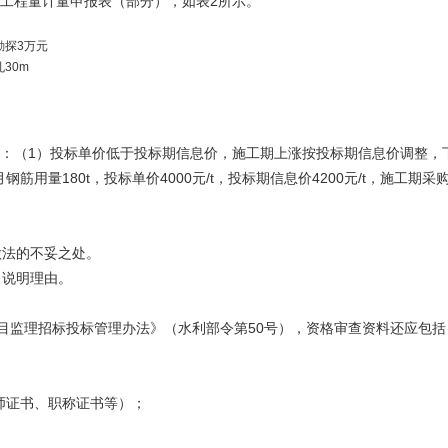
工程量计量申报表（部分），如表2所示。
勘探3万元
30m
则：（1）投标单价低于投标期信息价，施工期上涨按投标期信息价调整，
180t，投标单价4000元/t，投标期信息价4200元/t，施工期采购信
做法的不妥之处。
？说明理由。
项目监理招标投标管理办法》（水利部令第50号），资格审查资料还应包括
师证书、职称证书等）；