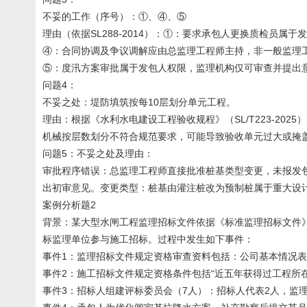
不妥的工作（序号）：①、④、⑤
理由（依据SL288-2014）：①：要求承包人更换质检员属于
④：合同协调及争议调解应由总监理工程师主持，非一般监理工程
⑤：度汛方案审批属于发包人权限，监理机构仅可审查并提出意见
问题4：
不妥之处：堤防填筑按每10层划分单元工程。
理由：根据《水利水电建设工程验收规程》（SL/T223-202
机械按层数划分不符合规范要求，可能导致验收单元过大或掩
问题5：不妥之处及理由：
审批程序错误：总监理工程师直接批准桩基类型变更，未报发
出初审意见。变更类型：桩基由灌注桩改为预制桩属于重大设
案例分析题2
背景：某大型水闸工程监理招标文件依据《标准监理招标文件》
标监理单位参与施工招标。过程中发生如下事件：
事件1：监理招标文件规定资格审查资料包括：公司基本情况
事件2：施工招标文件规定资格条件包括“近五年获得过工程所
事件3：招标人组建评标委员会（7人）：招标人代表2人，监