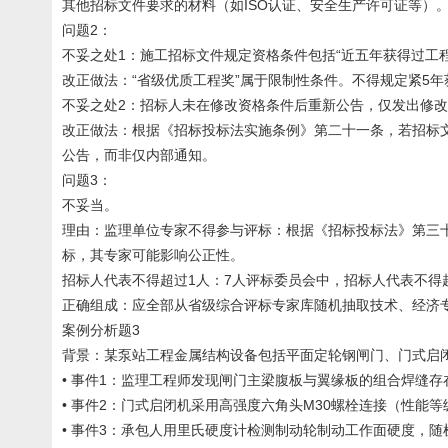
其他招标文件要求的材料（如ISO认证、安全生产许可证等）
问题2：
不妥之处1：施工招标文件规定资格条件包括“近五年获得过工
改正做法：“省级优质工程奖”属于限制性条件。不得规定紧5
不妥之处2：招标人未在修改资格条件后重新公告，仅发出修
改正做法：根据《招标投标法实施条例》第二十一条，若招标
公告，而非仅内部通知。
问题3：
不妥当。
理由：监理单位专家不得参与评标：根据《招标投标法》第三
标，其专家可能影响公正性。
招标人代表不得超过1人：7人评标委员会中，招标人代表不得超
正确组成：应全部从省级综合评标专家库随机抽取技术、经济专
案例分析题3
背景：某泵站工程金属结构设备包括平面定轮钢闸门、门式启
• 事件1：监理工程师发现闸门主梁腹板与翼缘板的组合焊缝
• 事件2：门式启闭机采用高强度六角头M30螺栓连接（性能等
• 事件3：承包人用里氏硬度计检测制动轮制动工作面硬度，随机选