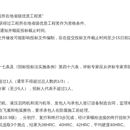
。
程所在地省级优质工程奖”
年获得过工程所在地省级优质工程奖作为资格条件。
改通知并顺延投标截止时间。
文件修改可能影响投标文件编制，应在提交投标文件截止时间至少15日前
十七条及《招标投标法实施条例》第四十六条，评标专家应从评标专家库
过1人（通常不得超过总人数的1/3）。
家（至少5人），招标人代表不超过1人。
闭机、液压启闭机和清污机等。发包人与承包人签订设备制造合同，监理
存在飞溅和电弧擦伤，要求承包人在防腐施工前处理。
级10.9级），分初拧、复拧和终拧3步完成，经计算螺栓连接的终拧扭矩为1
取3个测点，结果为38HRC、40HRC、42HRC，平均硬度40HRC。