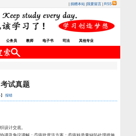
|
捐赠本站
|
我要留言
|
RSS
公务员
教师
电子书
司法
其他专业
》考试真题
小
】
报错
组织设计交底。
同协调及争议调解；⑤审批度汛方案；⑥审核质量缺陷处理措施