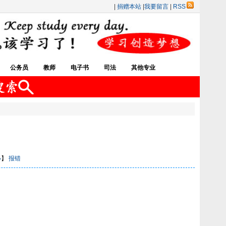
|
捐赠本站
|
我要留言
|
RSS
公务员
教师
电子书
司法
其他专业
小
】
报错