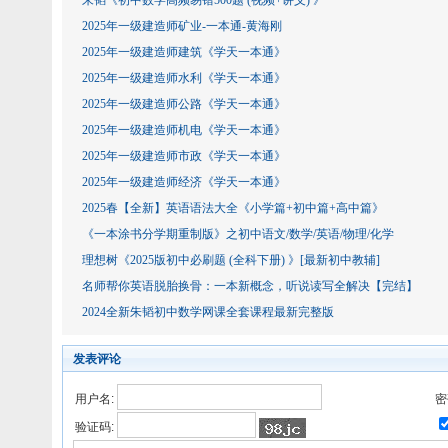
朱韬《初中数学高频易错500题 (视频+讲义) 》
2025年一级建造师矿业-一本通-黄海刚
2025年一级建造师建筑《学天一本通》
2025年一级建造师水利《学天一本通》
2025年一级建造师公路《学天一本通》
2025年一级建造师机电《学天一本通》
2025年一级建造师市政《学天一本通》
2025年一级建造师经济《学天一本通》
2025春【全新】英语语法大全《小学篇+初中篇+高中篇》
《一本涂书分学期重制版》之初中语文/数学/英语/物理/化学
理想树《2025版初中必刷题 (全科下册) 》[最新初中教辅]
名师帮你英语脱胎换骨：一本新概念，听说读写全解决【完结】
2024全新朱韬初中数学网课全套课程最新完整版
发表评论
用户名:
密
验证码: