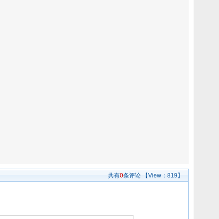
共有
0
条评论
【View：
819】