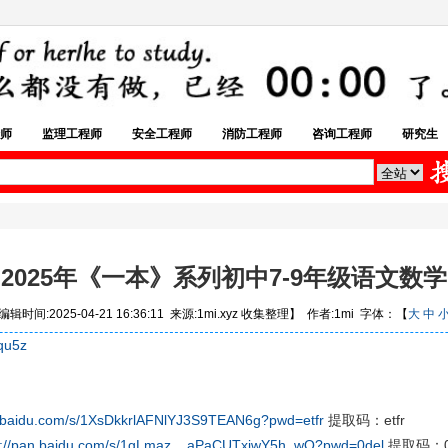
师
监理工程师
安全工程师
消防工程师
咨询工程师
研究生
2025年《一本》系列初中7-9年级语文数学
辑时间:2025-04-21 16:36:11 来源:1mi.xyz 收集整理】 作者:1mi 字体：【
大
中
qu5z
n.baidu.com/s/1XsDkkrlAFNlYJ3S9TEAN6g?pwd=etfr
提取码：etfr
s://pan.baidu.com/s/1gLmaz__aPaCUTxiwY5h_wQ?pwd=0del
提取码：0