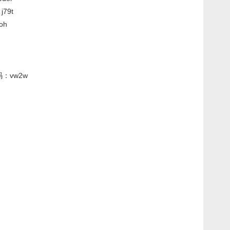
79t
oh
：vw2w