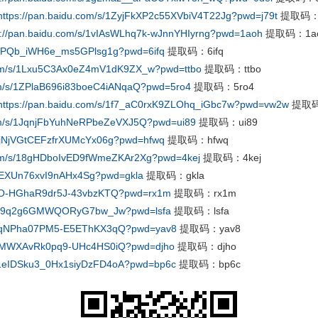
https://pan.baidu.com/s/1ZyjFkXP2c55XVbiV4T22Jg?pwd=j79t
提取码：j
s://pan.baidu.com/s/1vIAsWLhq7k-wJnnYHIyrng?pwd=1aoh
提取码：1a
/1lXPQb_iWH6e_ms5GPlsg1g?pwd=6ifq
提取码：6ifq
.com/s/1Lxu5C3Ax0eZ4mV1dK9ZX_w?pwd=ttbo
提取码：ttbo
com/s/1ZPlaB696i83boeC4iANqaQ?pwd=5ro4
提取码：5ro4
https://pan.baidu.com/s/1f7_aC0rxK9ZLOhq_iGbc7w?pwd=vw2w
提取码
com/s/1JqnjFbYuhNeRPbeZeVXJ5Q?pwd=ui89
提取码：ui89
/1_jNjVGtCEFzfrXUMcYx06g?pwd=hfwq
提取码：hfwq
.com/s/18gHDboIvED9fWmeZKAr2Xg?pwd=4kej
提取码：4kej
WiYEXUn76xvI9nAHx4Sg?pwd=gkla
提取码：gkla
/1aO-HGhaR9dr5J-43vbzKTQ?pwd=rx1m
提取码：rx1m
1ebD9q2g6GMWQORyG7bw_Jw?pwd=lsfa
提取码：lsfa
s/15qNPha07PM5-E5EThKX3qQ?pwd=yav8
提取码：yav8
/1PMWXAvRk0pq9-UHc4HS0iQ?pwd=djho
提取码：djho
/s/1eIDSku3_0Hx1siyDzFD4oA?pwd=bp6c
提取码：bp6c