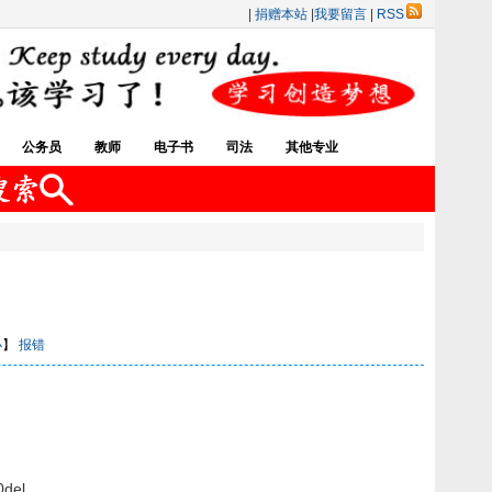
|
捐赠本站
|
我要留言
|
RSS
公务员
教师
电子书
司法
其他专业
小
】
报错
del