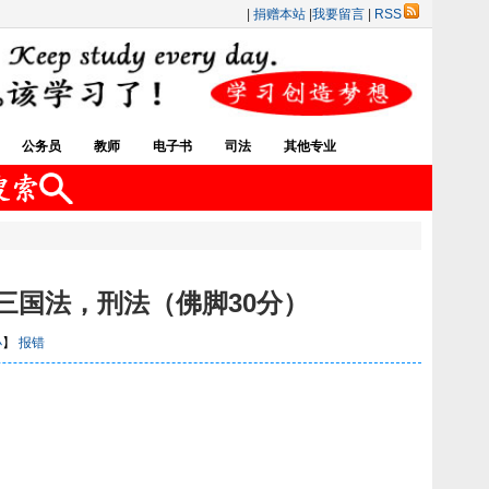
|
捐赠本站
|
我要留言
|
RSS
公务员
教师
电子书
司法
其他专业
号‮料资‬汇总：民法，理论法，三国法，刑法（佛脚30分）
小
】
报错