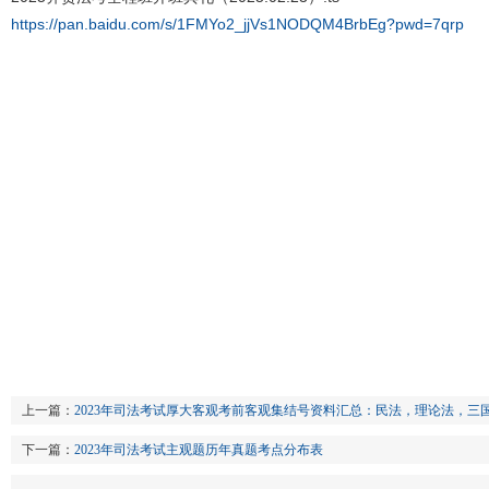
https://pan.baidu.com/s/1FMYo2_jjVs1NODQM4BrbEg?pwd=7qrp
上一篇：
2023年司法考试厚‮客大‬观考前客‮集观‬结号‮料资
下一篇：
2023年司法考试主观题历年真题考点分布表