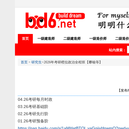
首页
一级建造师
二级建造师
一级造价师
二级造价
站内搜索：
首页
>
研究生
>2026年考研橙拉政治全程班【攀喻等】
【发布/编
04.26考研每月时政
03.26考研基础阶
02.26考研先行阶
01.26考研预备阶
https://pan.baidu.com/s/1aMHatBTOl_yaGgijxHnwmQ?pwd=