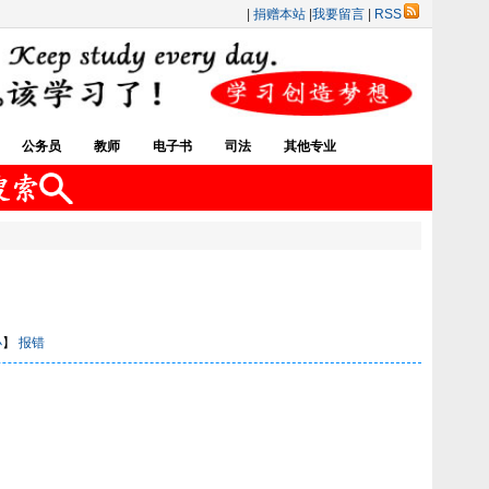
|
捐赠本站
|
我要留言
|
RSS
公务员
教师
电子书
司法
其他专业
小
】
报错