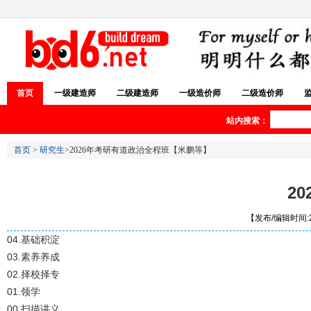
首页
一级建造师
二级建造师
一级造价师
二级造价师
站内搜索：
首页
>
研究生
>2026年考研有道政治全程班【米鹏等】
2
【发布/编辑时间:20
04.基础积淀
03.素养养成
02.择校择专
01.领学
00.扫描讲义