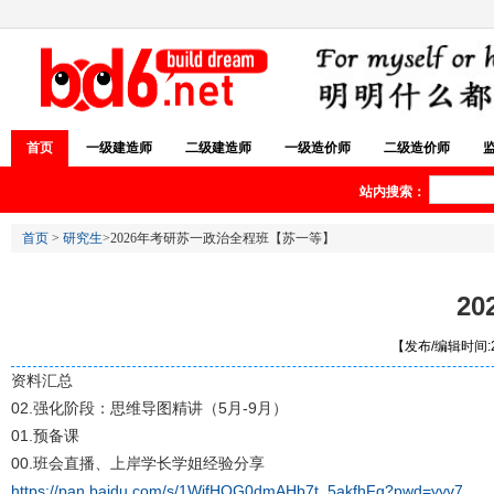
首页
一级建造师
二级建造师
一级造价师
二级造价师
站内搜索：
首页
>
研究生
>2026年考研苏一政治全程班【苏一等】
2
【发布/编辑时间:20
资料汇总
02.强化阶段：思维导图精讲（5月-9月）
01.预备课
00.班会直播、上岸学长学姐经验分享
https://pan.baidu.com/s/1WifHQG0dmAHb7t_5akfhFg?pwd=yyv7