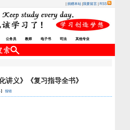
|
捐赠本站
|
我要留言
|
RSS
公务员
教师
电子书
司法
其他专业
强化讲义》《复习指导全书》
小
】
报错