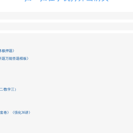
终极押题》
分析题万能答题模板》
二/数学三）
八套卷》《强化36讲》