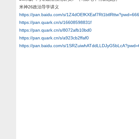
米神26政治导学讲义
https://pan.baidu.com/s/1Z4dOEfKXEaf7Rt1btlRttw?pwd=66
https://pan.quark.cn/s/16608598831f
https://pan.quark.cn/s/8072afb10bd0
https://pan.quark.cn/s/a923cb2ffaf0
https://pan.baidu.com/s/1SRZuiwhATddLLDJyG5bLcA?pwd=