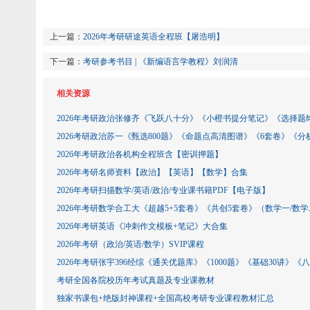
上一篇：
2026年考研研途英语全程班【屠浩明】
下一篇：
考研参考书目 | 《新编语言学教程》刘润清
相关资源
2026年考研政治张修齐《飞跃八十分》《小橙书提分笔记》《选择题
2026考研政治苏一《甄选800题》《命题点高清图谱》《6套卷》《
2026年考研政治各机构全程班含【密训押题】
2026年考研名师资料【政治】【英语】【数学】合集
2026年考研扫描数学/英语/政治/专业课书籍PDF【电子版】
2026年考研数学合工大《超越5+5套卷》《共创5套卷》（数学一/数学
2026年考研英语《冲刺作文模板+笔记》大合集
2026年考研（政治/英语/数学）SVIP课程
2026年考研张宇396经综《通关优题库》《1000题》《基础30讲》《
考研全国各院校历年考试真题及专业课教材
独家书课包+绝版封神课程+全国高校考研专业课程教材汇总