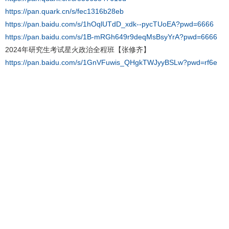
https://pan.quark.cn/s/fec1316b28eb
https://pan.baidu.com/s/1hOqlUTdD_xdk--pycTUoEA?pwd=6666
https://pan.baidu.com/s/1B-mRGh649r9deqMsBsyYrA?pwd=6666
2024年研究生考试星火政治全程班【张修齐】
https://pan.baidu.com/s/1GnVFuwis_QHgkTWJyyBSLw?pwd=rf6e